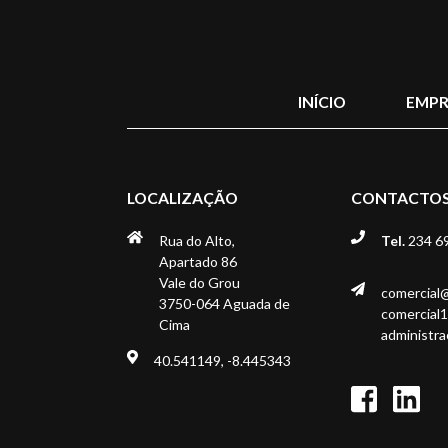
INÍCIO
EMPR
LOCALIZAÇÃO
CONTACTO
Rua do Alto,
Tel.
234 6
Apartado 86
Vale do Grou
comercial
3750-064 Aguada de
comercial
Cima
administr
40.541149, -8.445343