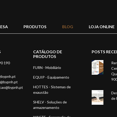
ESA
PRODUTOS
BLOG
LOJA ONLINE
S
CATÁLOGO DE
POSTS RECE
PRODUTOS
90 190
Ren
FURN - Mobiliário
Cer
Qua
@bypnh.pt
EQUIP - Equipamento
90
1@bypnh.pt
HOTTES - Sistemas de
acao@bypnh.pt
exaustão
Des
de 
SHELV - Soluções de
armazenamento