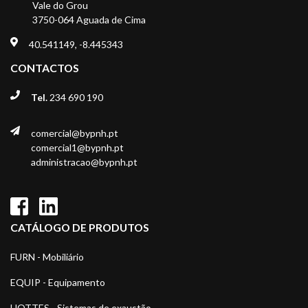
Vale do Grou
3750-064 Aguada de Cima
40.541149, -8.445343
CONTACTOS
Tel.
234 690 190
comercial@bypnh.pt
comercial1@bypnh.pt
administracao@bypnh.pt
CATÁLOGO DE PRODUTOS
FURN - Mobiliário
EQUIP - Equipamento
HOTTES - Sistemas de exaustão