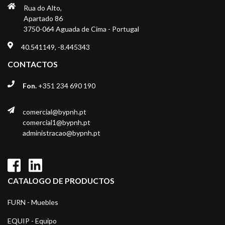
Rua do Alto,
Apartado 86
3750-064 Aguada de Cima - Portugal
40.541149, -8.445343
CONTACTOS
Fon.
+351 234 690 190
comercial@bypnh.pt
comercial1@bypnh.pt
administracao@bypnh.pt
CATALOGO DE PRODUCTOS
FURN - Muebles
EQUIP - Equipo