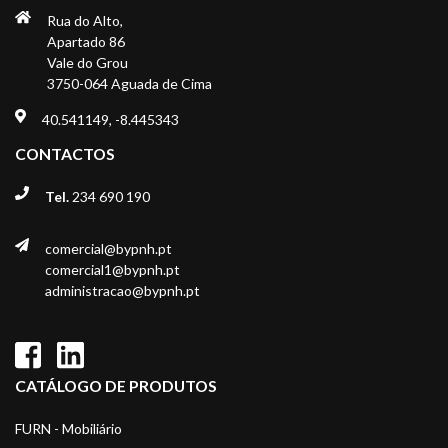
Rua do Alto,
Apartado 86
Vale do Grou
3750-064 Aguada de Cima
40.541149, -8.445343
CONTACTOS
Tel.
234 690 190
comercial@bypnh.pt
comercial1@bypnh.pt
administracao@bypnh.pt
CATÁLOGO DE PRODUTOS
FURN - Mobiliário