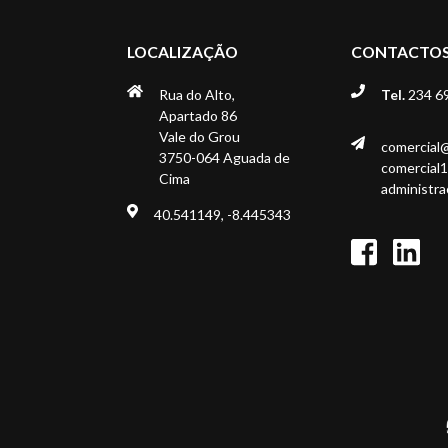
LOCALIZAÇÃO
CONTACTO
Rua do Alto,
Tel.
234 6
Apartado 86
Vale do Grou
comercial
3750-064 Aguada de
comercial
Cima
administr
40.541149, -8.445343