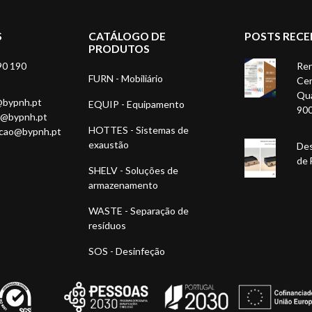
S
CATÁLOGO DE
POSTS RECE
PRODUTOS
90 190
Ren
FURN - Mobiliário
Cer
Qua
@bypnh.pt
EQUIP - Equipamento
90
1@bypnh.pt
HOTTES - Sistemas de
acao@bypnh.pt
exaustão
Des
de 
SHELV - Soluções de
armazenamento
WASTE - Separação de
resíduos
SOS - Desinfeção