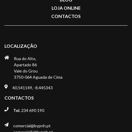
LOJA ONLINE
CONTACTOS
LOCALIZAÇÃO
Rua do Alto,
Apartado 86
Vale do Grou
3750-064 Aguada de Cima
40.541149, -8.445343
CONTACTOS
Tel.
234 690 190
comercial@bypnh.pt
comercial1@bypnh.pt