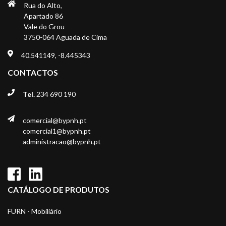
Rua do Alto,
Apartado 86
Vale do Grou
3750-064 Aguada de Cima
40.541149, -8.445343
CONTACTOS
Tel.
234 690 190
comercial@bypnh.pt
comercial1@bypnh.pt
administracao@bypnh.pt
CATÁLOGO DE PRODUTOS
FURN - Mobiliário