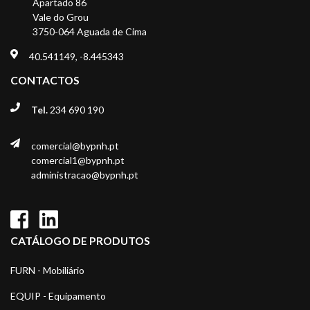
Apartado 86
Vale do Grou
3750-064 Aguada de Cima
40.541149, -8.445343
CONTACTOS
Tel.
234 690 190
comercial@bypnh.pt
comercial1@bypnh.pt
administracao@bypnh.pt
CATÁLOGO DE PRODUTOS
FURN - Mobiliário
EQUIP - Equipamento