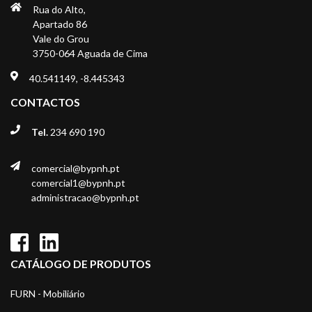
Rua do Alto,
Apartado 86
Vale do Grou
3750-064 Aguada de Cima
40.541149, -8.445343
CONTACTOS
Tel.
234 690 190
comercial@bypnh.pt
comercial1@bypnh.pt
administracao@bypnh.pt
CATÁLOGO DE PRODUTOS
FURN - Mobiliário