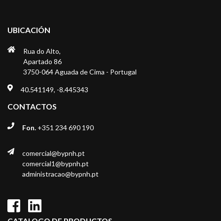
UBICACIÓN
Rua do Alto,
Apartado 86
3750-064 Aguada de Cima - Portugal
40.541149, -8.445343
CONTACTOS
Fon.
+351 234 690 190
comercial@bypnh.pt
comercial1@bypnh.pt
administracao@bypnh.pt
CATALOGO DE PRODUCTOS