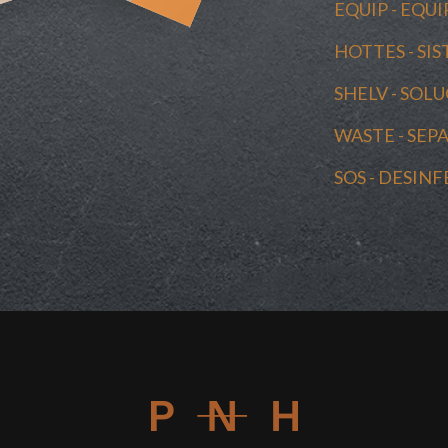
EQUIP - EQ
HOTTES - SI
SHELV - SO
WASTE - SEP
SOS - DESIN