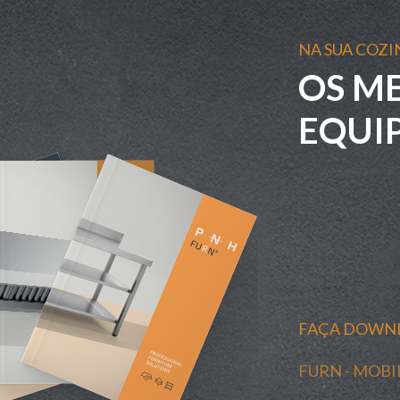
NA SUA COZ
OS M
EQUI
FAÇA DOWNL
FURN - MOBI