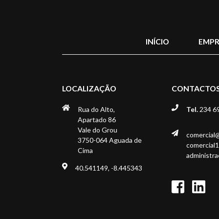
INÍCIO
EMPR
LOCALIZAÇÃO
CONTACTO
Rua do Alto,
Tel.
234 6
Apartado 86
Vale do Grou
comercial
3750-064 Aguada de
comercial
Cima
administr
40.541149, -8.445343