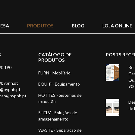
ESA
PRODUTOS
BLOG
LOJA ONLINE
S
CATÁLOGO DE
POSTS RECE
PRODUTOS
90 190
Ren
FURN - Mobiliário
Cer
Qua
@bypnh.pt
EQUIP - Equipamento
90
1@bypnh.pt
HOTTES - Sistemas de
acao@bypnh.pt
exaustão
Des
de 
SHELV - Soluções de
armazenamento
WASTE - Separação de