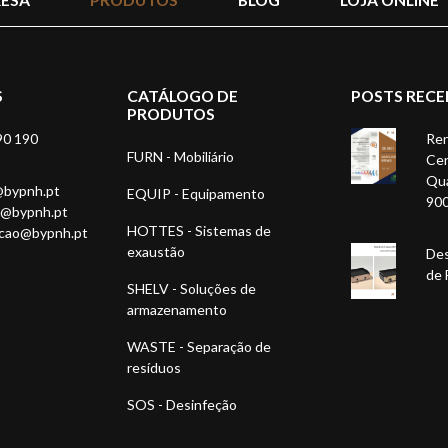
S
CATÁLOGO DE
POSTS RECE
PRODUTOS
90 190
Ren
FURN - Mobiliário
Cer
Qua
@bypnh.pt
EQUIP - Equipamento
90
1@bypnh.pt
HOTTES - Sistemas de
acao@bypnh.pt
exaustão
Des
de 
SHELV - Soluções de
armazenamento
WASTE - Separação de
resíduos
SOS - Desinfeção