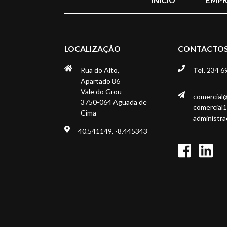
LOCALIZAÇÃO
CONTACTO
Rua do Alto,
Tel.
234 6
Apartado 86
Vale do Grou
comercial
3750-064 Aguada de
comercial
Cima
administr
40.541149, -8.445343