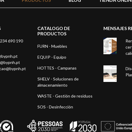
S
CATALOGO DE
MENSAJES R
PRODUCTOS
234 690 190
Ren
FURN - Muebles
cer
cal
@bypnh.pt
EQUIP - Equipo
1@bypnh.pt
HOTTES - Campanas
acao@bypnh.pt
Dis
Pla
SHELV - Soluciones de
almacenamiento
WASTE - Gestión de residuos
SOS - Desinfección