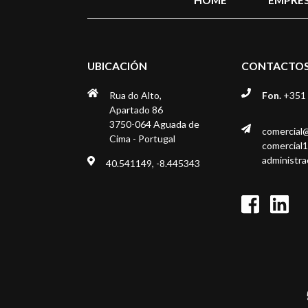
UBICACIÓN
CONTACTO
Rua do Alto,
Fon.
+351 
Apartado 86
3750-064 Aguada de
comercial
Cima - Portugal
comercial
administr
40.541149, -8.445343