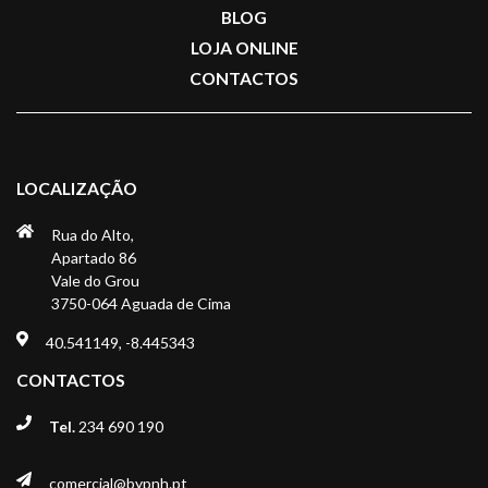
BLOG
LOJA ONLINE
CONTACTOS
LOCALIZAÇÃO
Rua do Alto,
Apartado 86
Vale do Grou
3750-064 Aguada de Cima
40.541149, -8.445343
CONTACTOS
Tel.
234 690 190
comercial@bypnh.pt